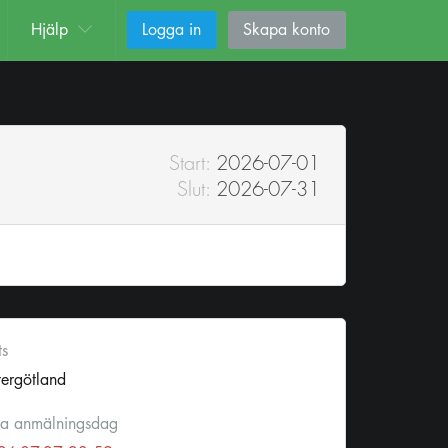
Hjälp
Logga in
Skapa konto
Start:
2026-07-01
Slut:
2026-07-31
ts
ergötland
ta anmälningsdag