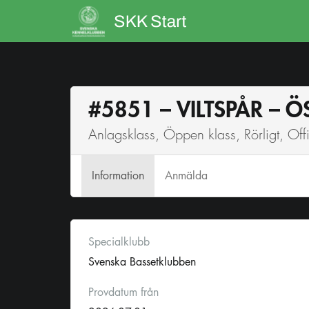
#5851 – VILTSPÅR – 
Anlagsklass, Öppen klass, Rörligt, Offic
Info
rmation
Anmälda
Specialklubb
Svenska Bassetklubben
Provdatum från