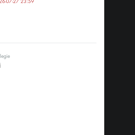
26-07-27 23:59
legie
j