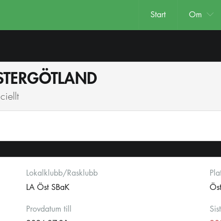
Start
Om
ÖSTERGÖTLAND
iellt
Lokalklubb/Rasklubb
Pla
LA Öst SBaK
Öst
Provdatum till
Sis