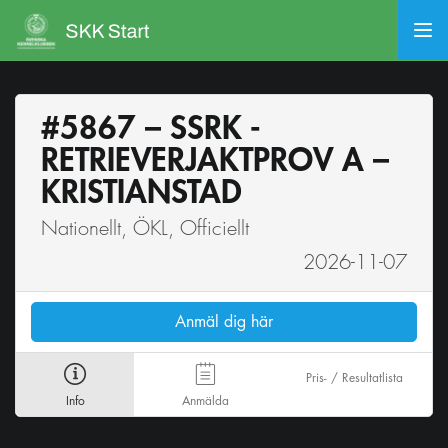
#5867 – SSRK -
RETRIEVERJAKTPROV A –
KRISTIANSTAD
Nationellt, ÖKL, Officiellt
2026-11-07
Anmäl dig här
Pris- / Resultatlista
Info
Anmälda