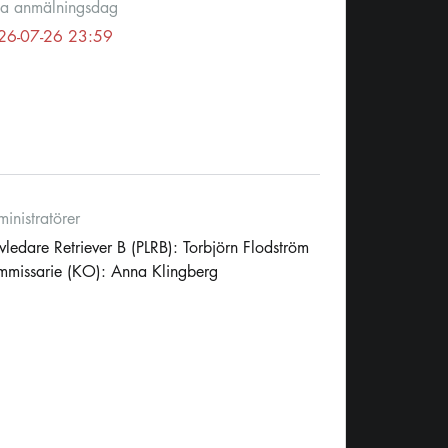
ta anmälningsdag
26-07-26 23:59
inistratörer
vledare Retriever B (PLRB): Torbjörn Flodström
missarie (KO): Anna Klingberg