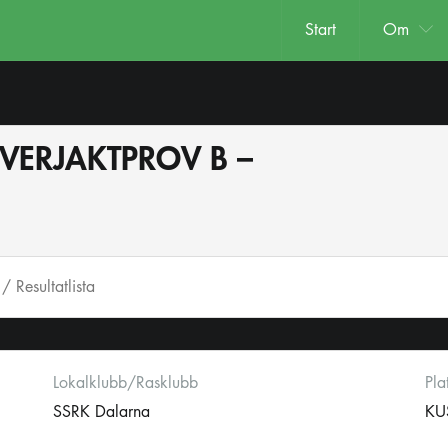
Start
Om
EVERJAKTPROV B –
- / Resultatlista
Lokalklubb/Rasklubb
Pla
SSRK Dalarna
KU