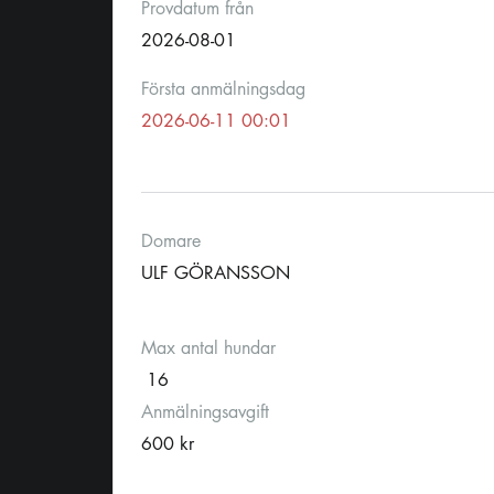
Provdatum från
2026-08-01
Första anmälningsdag
2026-06-11 00:01
Domare
ULF GÖRANSSON
Max antal hundar
16
Anmälningsavgift
600 kr