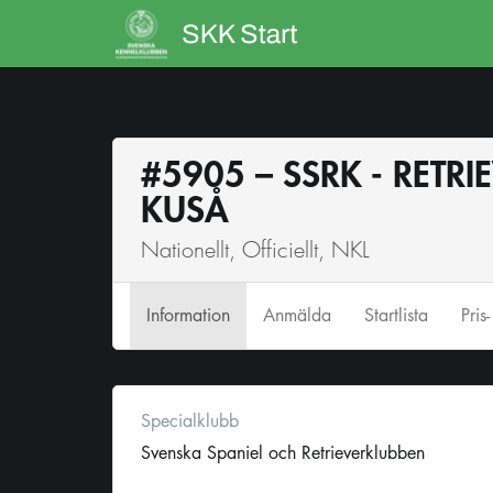
#5905 – SSRK - RETRI
KUSÅ
Nationellt, Officiellt, NKL
Info
rmation
Anmälda
Startlista
Pris
Specialklubb
Svenska Spaniel och Retrieverklubben