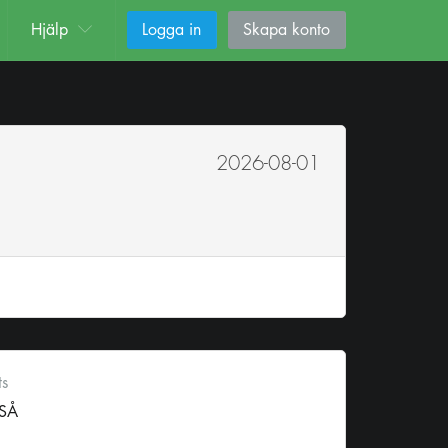
Hjälp
Logga in
Skapa konto
2026-08-01
ts
SÅ