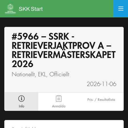
#5966 – SSRK -
RETRIEVERJAKTPROV A –
RETRIEVERMÄSTERSKAPET
2026
Nationellt, EKL, Officiellt
2026-11-06
Pris- / Resultatlista
Info
Anmälda