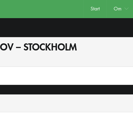
Start
Om
PROV – STOCKHOLM