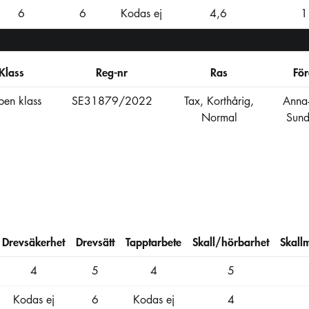
6
6
Kodas ej
4,6
1
Klass
Reg-nr
Ras
För
en klass
SE31879/2022
Tax, Korthårig,
Anna-
Normal
Sund
Drevsäkerhet
Drevsätt
Tapptarbete
Skall/hörbarhet
Skall
4
5
4
5
Kodas ej
6
Kodas ej
4