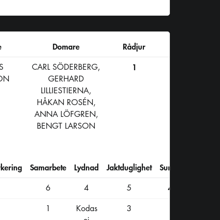
e
Domare
Rådjur
S
CARL SÖDERBERG,
1
ON
GERHARD
LILLIESTIERNA,
HÅKAN ROSÉN,
ANNA LÖFGREN,
BENGT LARSON
kering
Samarbete
Lydnad
Jaktduglighet
Summa
6
4
5
47
1
Kodas
3