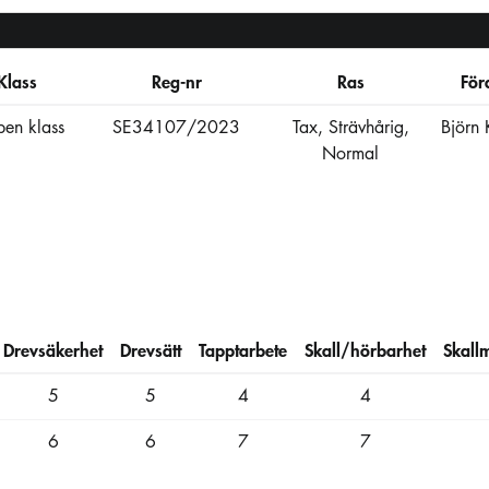
Klass
Reg-nr
Ras
För
en klass
SE34107/2023
Tax, Strävhårig,
Björn
Normal
Drevsäkerhet
Drevsätt
Tapptarbete
Skall/hörbarhet
Skall
5
5
4
4
6
6
7
7