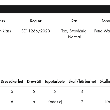
ass
Reg-nr
Ras
Föra
 klass
SE11266/2023
Tax, Strävhårig,
Petra Wah
Normal
Drevsäkerhet
Drevsätt
Tapptarbete
Skall/hörbarhet
Skall
5
5
5
4
6
6
Kodas ej
2
Ko