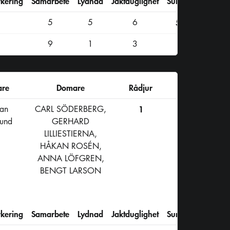
kering
Samarbete
Lydnad
Jaktduglighet
Summa
5
5
6
55
9
1
3
are
Domare
Rådjur
an
CARL SÖDERBERG,
1
lund
GERHARD
LILLIESTIERNA,
HÅKAN ROSÉN,
ANNA LÖFGREN,
BENGT LARSON
kering
Samarbete
Lydnad
Jaktduglighet
Summa