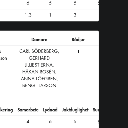
6
5
5
50
1,3
1
3
e
Domare
Rådjur
s
CARL SÖDERBERG,
1
son
GERHARD
LILLIESTIERNA,
HÅKAN ROSÉN,
ANNA LÖFGREN,
BENGT LARSON
kering
Samarbete
Lydnad
Jaktduglighet
Summa
4
6
5
50