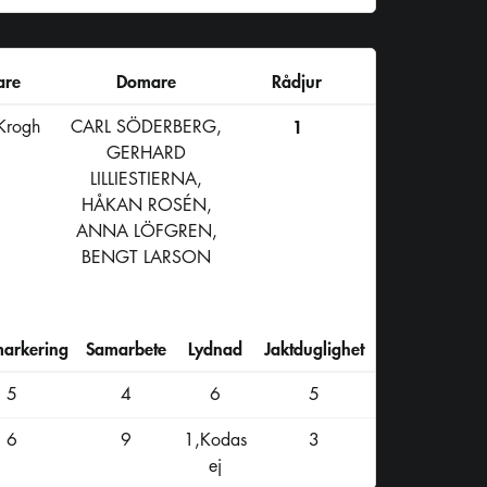
are
Domare
Rådjur
 Krogh
CARL SÖDERBERG,
1
GERHARD
LILLIESTIERNA,
HÅKAN ROSÉN,
ANNA LÖFGREN,
BENGT LARSON
markering
Samarbete
Lydnad
Jaktduglighet
Summa
5
4
6
5
46
6
9
1,Kodas
3
ej