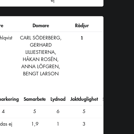
ej
re
Domare
Rådjur
lqvist
CARL SÖDERBERG,
1
GERHARD
LILLIESTIERNA,
HÅKAN ROSÉN,
ANNA LÖFGREN,
BENGT LARSON
markering
Samarbete
Lydnad
Jaktduglighet
Summa
4
5
6
5
47
das ej
1,9
1
3