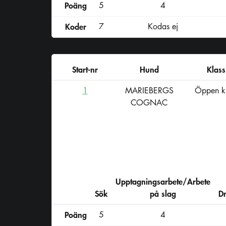
Poäng
5
4
Koder
7
Kodas ej
Start-nr
Hund
Klass
1
MARIEBERGS
Öppen k
COGNAC
Upptagningsarbete/Arbete
Sök
på slag
D
Poäng
5
4