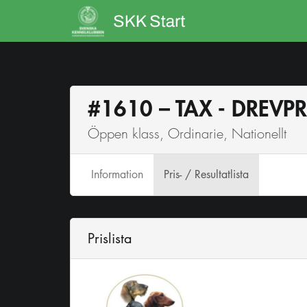
#1610 – TAX - DREV
Öppen klass, Ordinarie, Nationellt
Info
rmation
Pris- / Resultatlista
Prislista