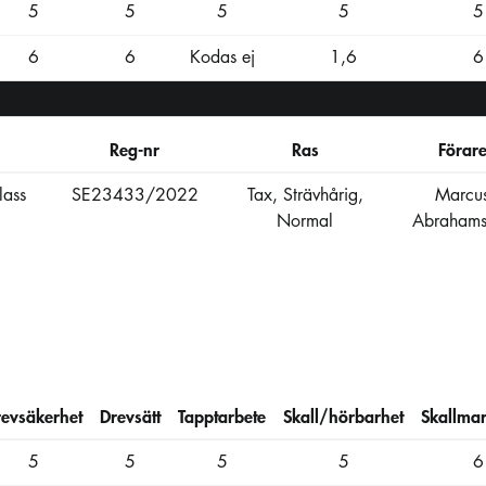
5
5
5
5
5
6
6
Kodas ej
1,6
6
Reg-nr
Ras
Förar
lass
SE23433/2022
Tax, Strävhårig,
Marcu
Normal
Abrahams
revsäkerhet
Drevsätt
Tapptarbete
Skall/hörbarhet
Skallmar
5
5
5
5
6