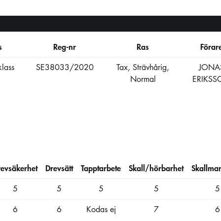
s
Reg-nr
Ras
Förar
lass
SE38033/2020
Tax, Strävhårig,
JONA
Normal
ERIKSS
revsäkerhet
Drevsätt
Tapptarbete
Skall/hörbarhet
Skallmar
5
5
5
5
5
6
6
Kodas ej
7
6