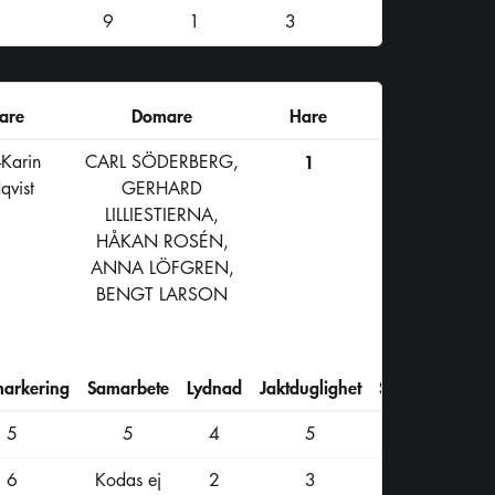
9
1
3
are
Domare
Hare
Karin
CARL SÖDERBERG,
1
qvist
GERHARD
LILLIESTIERNA,
HÅKAN ROSÉN,
ANNA LÖFGREN,
BENGT LARSON
markering
Samarbete
Lydnad
Jaktduglighet
Summa
5
5
4
5
49
6
Kodas ej
2
3