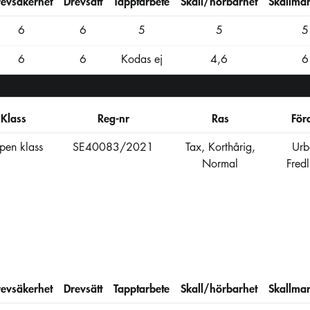
revsäkerhet
Drevsätt
Tapptarbete
Skall/hörbarhet
Skallmar
6
6
5
5
5
6
6
Kodas ej
4,6
6
Klass
Reg-nr
Ras
För
en klass
SE40083/2021
Tax, Korthårig,
Urb
Normal
Fred
revsäkerhet
Drevsätt
Tapptarbete
Skall/hörbarhet
Skallmar