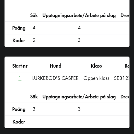
Sök
Upptagningsarbete/Arbete på slag
Drevs
Poäng
4
4
Koder
2
3
Start-nr
Hund
Klass
Reg-
1
LURKERÖD'S CASPER
Öppen klass
SE3127
Sök
Upptagningsarbete/Arbete på slag
Drevs
Poäng
3
3
Koder