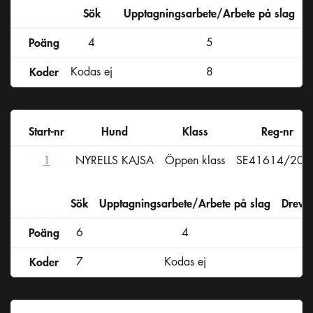
Sök
Upptagningsarbete/Arbete på slag
D
Poäng
4
5
Koder
Kodas ej
8
Start-nr
Hund
Klass
Reg-nr
1
NYRELLS KAJSA
Öppen klass
SE41614/202
Sök
Upptagningsarbete/Arbete på slag
Drevs
Poäng
6
4
Koder
7
Kodas ej