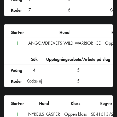
Koder
7
6
Kod
Start-nr
Hund
Kl
1
ÄNGOMDREVETS WILD WARRIOR ICE
Öppen
Sök
Upptagningsarbete/Arbete på slag
D
Poäng
4
5
Koder
Kodas ej
5
Start-nr
Hund
Klass
Reg-nr
1
NYRELLS KASPER
Öppen klass
SE41613/20