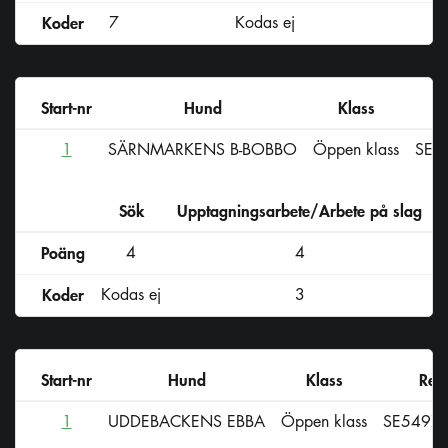
Koder
7
Kodas ej
Start-nr
Hund
Klass
1
SÄRNMARKENS B-BOBBO
Öppen klass
SE3
Sök
Upptagningsarbete/Arbete på slag
D
Poäng
4
4
Koder
Kodas ej
3
Start-nr
Hund
Klass
Reg
1
UDDEBACKENS EBBA
Öppen klass
SE5497