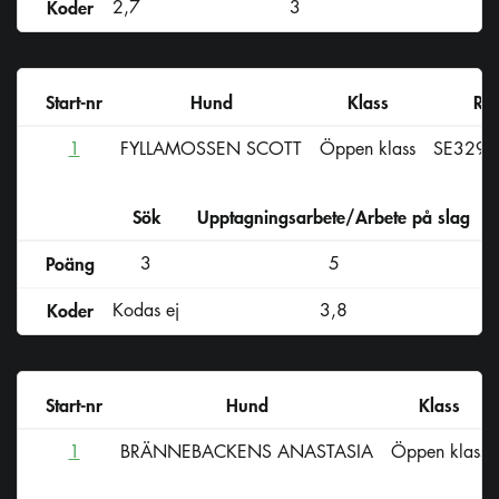
Koder
2,7
3
Start-nr
Hund
Klass
Reg
1
FYLLAMOSSEN SCOTT
Öppen klass
SE3298
Sök
Upptagningsarbete/Arbete på slag
D
Poäng
3
5
Koder
Kodas ej
3,8
Start-nr
Hund
Klass
1
BRÄNNEBACKENS ANASTASIA
Öppen klass