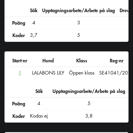
Sök
Upptagningsarbete/Arbete på slag
Drevs
Poäng
4
3
Koder
3,7
5
3
Start-nr
Hund
Klass
Reg-nr
1
LALABONS LILY
Öppen klass
SE41041/202
Sök
Upptagningsarbete/Arbete på slag
D
Poäng
4
5
Koder
Kodas ej
3,8