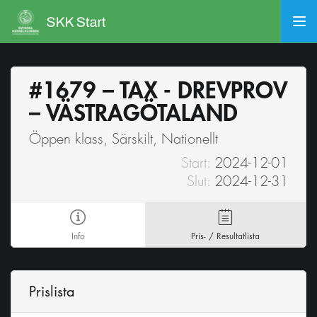
#1679 – TAX - DREVPROV
– VÄSTRAGÖTALAND
Öppen klass, Särskilt, Nationellt
Start:
2024-12-01
Slut:
2024-12-31
Info
Pris- / Resultatlista
Prislista