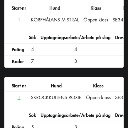
Start-nr
Hund
Klass
Re
1
KORPHÅLANS MISTRAL
Öppen klass
SE340
Sök
Upptagningsarbete/Arbete på slag
Drevs
Poäng
4
4
Koder
7
3
Start-nr
Hund
Klass
R
1
SKROCKKULLENS ROXIE
Öppen klass
SE37
Sök
Upptagningsarbete/Arbete på slag
Drevs
Poäng
5
3