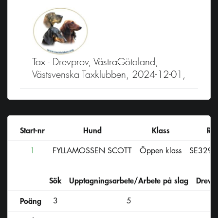
Tax - Drevprov, VästraGötaland,
Västsvenska Taxklubben, 2024-12-01,
Start-nr
Hund
Klass
Reg
1
FYLLAMOSSEN SCOTT
Öppen klass
SE3298
Sök
Upptagningsarbete/Arbete på slag
Drevs
Poäng
3
5