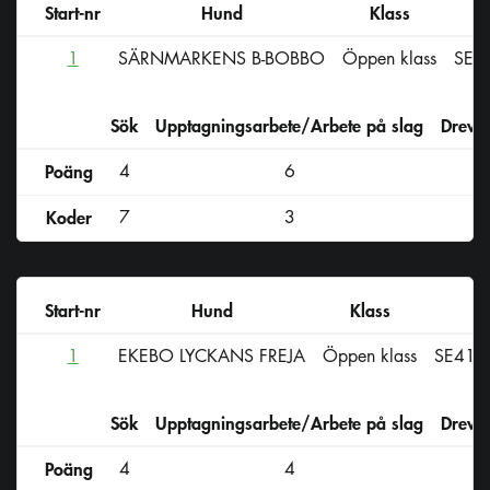
Start-nr
Hund
Klass
1
SÄRNMARKENS B-BOBBO
Öppen klass
SE3
Sök
Upptagningsarbete/Arbete på slag
Drevs
Poäng
4
6
Koder
7
3
Start-nr
Hund
Klass
Re
1
EKEBO LYCKANS FREJA
Öppen klass
SE416
Sök
Upptagningsarbete/Arbete på slag
Drevs
Poäng
4
4