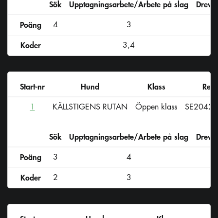
Sök
Upptagningsarbete/Arbete på slag
Drevs
Poäng
4
3
Koder
3,4
3
Start-nr
Hund
Klass
Reg-
1
KÄLLSTIGENS RUTAN
Öppen klass
SE2042
Sök
Upptagningsarbete/Arbete på slag
Drevs
Poäng
3
4
Koder
2
3