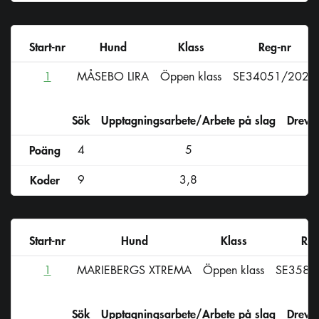
Start-nr
Hund
Klass
Reg-nr
1
MÅSEBO LIRA
Öppen klass
SE34051/2020
Sök
Upptagningsarbete/Arbete på slag
Drevs
Poäng
4
5
Koder
9
3,8
Start-nr
Hund
Klass
Reg
1
MARIEBERGS XTREMA
Öppen klass
SE3588
Sök
Upptagningsarbete/Arbete på slag
Drevs