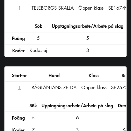
1
TELEBORGS SKALLA
Öppen klass
SE16749/
Sök
Upptagningsarbete/Arbete på slag
D
Poäng
5
5
Koder
Kodas ej
3
Start-nr
Hund
Klass
Reg-
1
RÅGLÄNTANS ZELDA
Öppen klass
SE2578
Sök
Upptagningsarbete/Arbete på slag
Drevs
Poäng
5
6
Koder
7
3
Kod