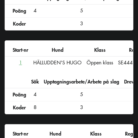
Poäng
4
5
Koder
3
Start-nr
Hund
Klass
Reg
1
HÄLLUDDEN'S HUGO
Öppen klass
SE4442
Sök
Upptagningsarbete/Arbete på slag
Drevs
Poäng
4
5
Koder
8
3
Start-nr
Hund
Klass
Reg-n