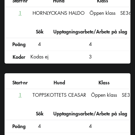
Start-nr
Hund
Klass
R
1
HORNLYCKANS HALDO
Öppen klass
SE367
Sök
Upptagningsarbete/Arbete på slag
D
Poäng
4
4
Koder
Kodas ej
3
Start-nr
Hund
Klass
R
1
TOPPSKOTTETS CEASAR
Öppen klass
SE38
Sök
Upptagningsarbete/Arbete på slag
D
Poäng
4
4