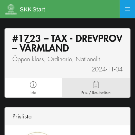
#1723 – TAX - DREVPROV
– VÄRMLAND
Öppen klass, Ordinarie, Nationellt
2024-11-04
Info
Pris- / Resultatlista
Prislista