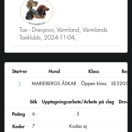
Tax - Drevprov, Värmland, Värmlands
Taxklubb, 2024-11-04,
Start-nr
Hund
Klass
Reg-
1
MARIEBERGS ÅSKAR
Öppen klass
SE32055
Sök
Upptagningsarbete/Arbete på slag
Drevs
Poäng
6
5
Koder
7
Kodas ej