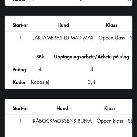
Start-nr
Hund
Klass
1
JAKTAMERAS LD MAD MAX
Öppen klass
SE
Sök
Upptagningsarbete/Arbete på slag
D
Poäng
4
4
Koder
Kodas ej
3,4
Start-nr
Hund
Klass
1
RÅBOCKMOSSENS RUFFA
Öppen klass
SE4