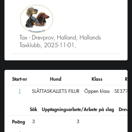
Tax - Drevprov, Halland, Hallands
Taxklubb, 2025-11-01,
Start-nr
Hund
Klass
Reg
1
SLÄTTASKALLETS FILUR
Öppen klass
SE3770
Sök
Upptagningsarbete/Arbete på slag
Drevs
Poäng
3
3