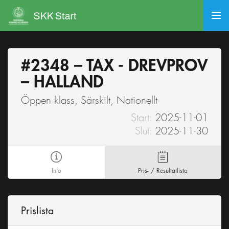
#2348 – TAX - DREVPROV
– HALLAND
Öppen klass, Särskilt, Nationellt
Start:
2025-11-01
Slut:
2025-11-30
Info
Pris- / Resultatlista
Prislista