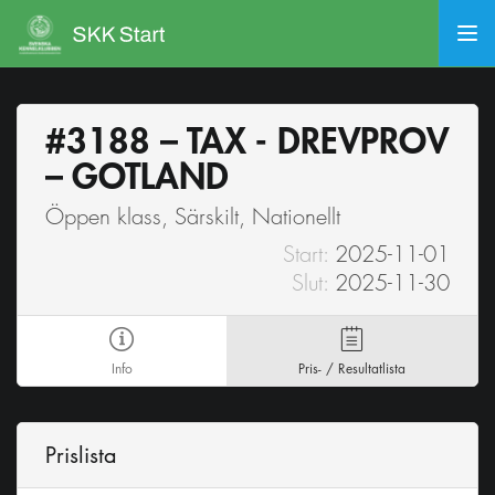
#3188 – TAX - DREVPROV
– GOTLAND
Öppen klass, Särskilt, Nationellt
Start:
2025-11-01
Slut:
2025-11-30
Info
Pris- / Resultatlista
Prislista