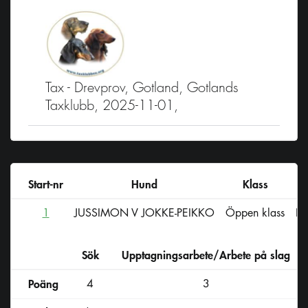
Tax - Drevprov, Gotland, Gotlands
Taxklubb, 2025-11-01,
Start-nr
Hund
Klass
1
JUSSIMON V JOKKE-PEIKKO
Öppen klass
F
Sök
Upptagningsarbete/Arbete på slag
D
Poäng
4
3