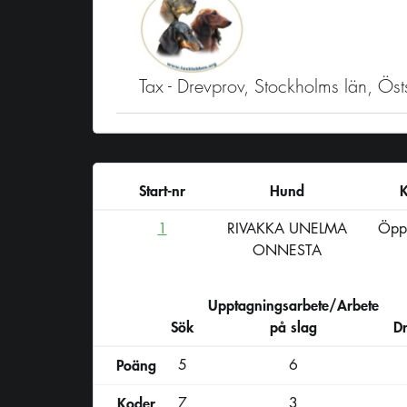
Tax - Drevprov, Stockholms län, Ö
Start-nr
Hund
K
1
RIVAKKA UNELMA
Öppe
ONNESTA
Upptagningsarbete/Arbete
Sök
på slag
D
Poäng
5
6
Koder
7
3