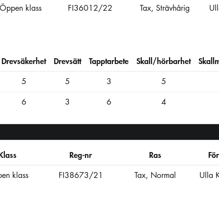
Öppen klass
FI36012/22
Tax, Strävhårig
Ul
Drevsäkerhet
Drevsätt
Tapptarbete
Skall/hörbarhet
Skall
5
5
3
5
6
3
6
4
Klass
Reg-nr
Ras
Fö
en klass
FI38673/21
Tax, Normal
Ulla 