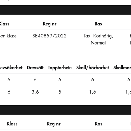
Klass
Reg-nr
Ras
en klass
SE40859/2022
Tax, Korthårig,
Normal
revsäkerhet
Drevsätt
Tapptarbete
Skall/hörbarhet
Skallmar
5
6
5
6
5
6
3,6
5
1,6
1,
Klass
Reg-nr
Ras