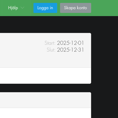
Hjälp
Logga in
Skapa konto
Start:
2025-12-01
Slut:
2025-12-31