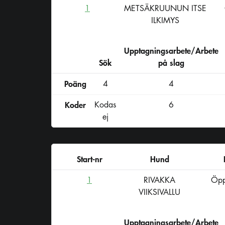
1
METSÄKRUUNUN ITSE
ILKIMYS
Upptagningsarbete/Arbete
Sök
på slag
Poäng
4
4
Koder
Kodas
6
ej
Start-nr
Hund
1
RIVAKKA
Öpp
VIIKSIVALLU
Upptagningsarbete/Arbete