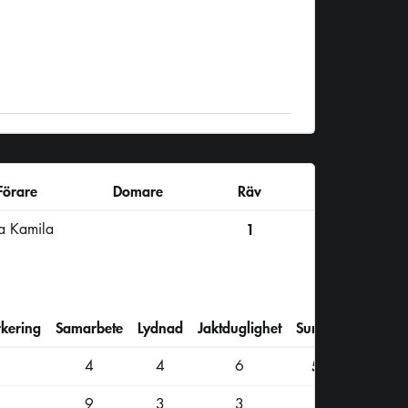
Förare
Domare
Räv
la Kamila
1
kering
Samarbete
Lydnad
Jaktduglighet
Summa
4
4
6
51
9
3
3