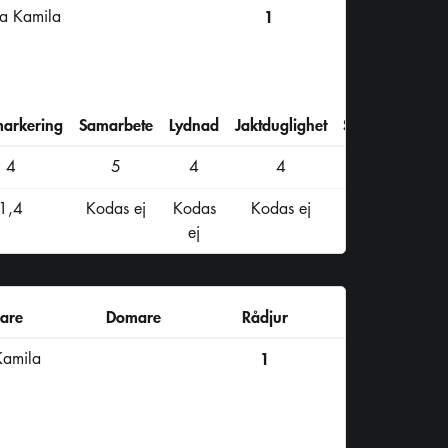
la Kamila
1
markering
Samarbete
Lydnad
Jaktduglighet
Summa
4
5
4
4
43
1,4
Kodas ej
Kodas
Kodas ej
ej
rare
Domare
Rådjur
Kamila
1