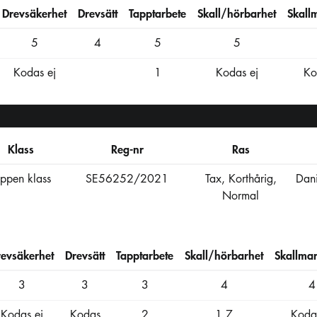
Drevsäkerhet
Drevsätt
Tapptarbete
Skall/hörbarhet
Skall
5
4
5
5
Kodas ej
1
Kodas ej
Ko
Klass
Reg-nr
Ras
ppen klass
SE56252/2021
Tax, Korthårig,
Dan
Normal
revsäkerhet
Drevsätt
Tapptarbete
Skall/hörbarhet
Skallmar
3
3
3
4
4
Kodas ej
Kodas
2
1,7
Kodas