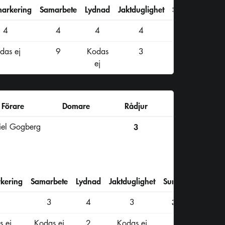
markering
Samarbete
Lydnad
Jaktduglighet
Summa
4
4
4
4
43
das ej
9
Kodas
3
ej
Förare
Domare
Rådjur
iel Gogberg
3
kering
Samarbete
Lydnad
Jaktduglighet
Summa
3
4
3
32
 ej
Kodas ej
2
Kodas ej