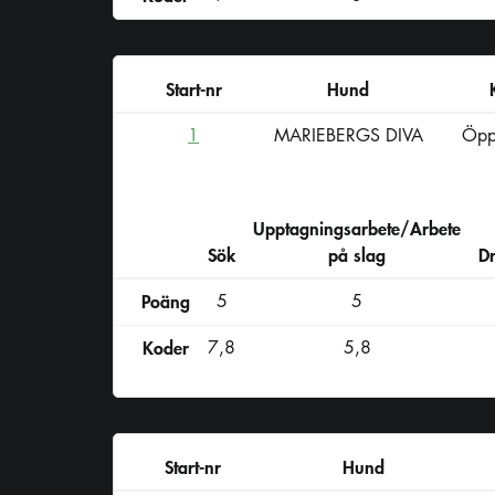
Start-nr
Hund
1
MARIEBERGS DIVA
Öpp
Upptagningsarbete/Arbete
Sök
på slag
D
Poäng
5
5
Koder
7,8
5,8
Start-nr
Hund