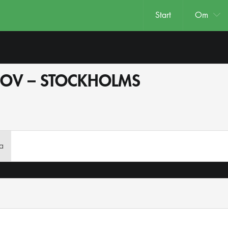
Start
Om
PROV – STOCKHOLMS
ta