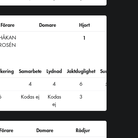
Förare
Domare
Hjort
HÅKAN
1
ROSÉN
kering
Samarbete
Lydnad
Jaktduglighet
Summa
4
4
6
51
6
Kodas ej
Kodas
3
ej
Förare
Domare
Rådjur