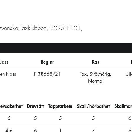
stsvenska Taxklubben, 2025-12-01,
lass
Reg-nr
Ras
n klass
FI38668/21
Tax, Strävhårig,
Ul
Normal
revsäkerhet
Drevsätt
Tapptarbete
Skall/hörbarhet
Skallmar
5
5
5
5
6
4,6
6
1
7
6