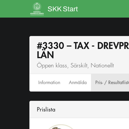
#3330 – TAX - DREV
LÄN
Öppen klass, Särskilt, Nationellt
Info
rmation
Anmälda
Pris- / Resultatlis
Prislista