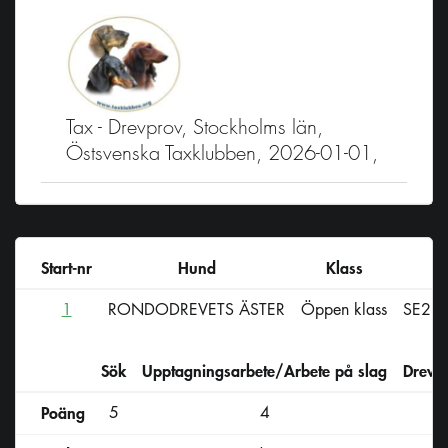
Tax - Drevprov, Stockholms län,
Östsvenska Taxklubben, 2026-01-01,
Start-nr
Hund
Klass
R
1
RONDODREVETS ÄSTER
Öppen klass
SE23
Sök
Upptagningsarbete/Arbete på slag
Drevs
Poäng
5
4