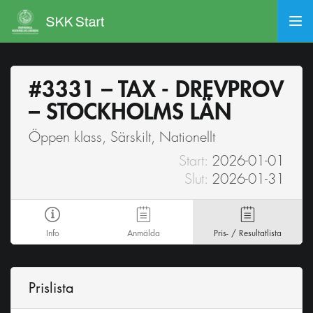
#3331 – TAX - DREVPROV
– STOCKHOLMS LÄN
Öppen klass, Särskilt, Nationellt
Start:
2026-01-01
Slut:
2026-01-31
Info
Anmälda
Pris- / Resultatlista
Prislista