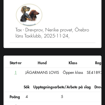
Tax - Drevprov, Nerike provet, Örebro
läns Taxklubb, 2025-11-24,
Start-nr
Hund
Klass
Reg-n
1
JÄGARMANS LOVIS
Öppen klass
SE41893/
Sök
Upptagningsarbete/Arbete på slag
Drevs
Poäng
4
5