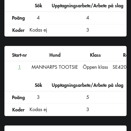
Sök
Upptagningsarbete/Arbete på slag
D
Poäng
4
4
Koder
Kodas ej
3
Start-nr
Hund
Klass
Reg
1
MANNARPS TOOTSIE
Öppen klass
SE4204
Sök
Upptagningsarbete/Arbete på slag
D
Poäng
3
5
Koder
Kodas ej
3