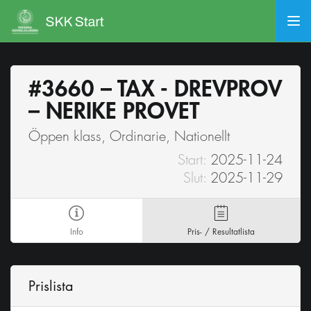
#3660 – TAX - DREVPROV
– NERIKE PROVET
Öppen klass, Ordinarie, Nationellt
Start:
2025-11-24
Slut:
2025-11-29
Info
Pris- / Resultatlista
Prislista