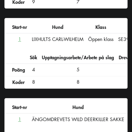
Koder
9
7
Start-nr
Hund
Klass
R
1
LIXHULTS CARL-WILHELM
Öppen klass
SE39
Sök
Upptagningsarbete/Arbete på slag
Drevs
Poäng
4
5
Koder
8
8
Start-nr
Hund
1
ÄNGOMDREVETS WILD DEERKILLER SAKKE
Ö