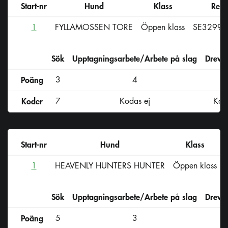
Start-nr
Hund
Klass
Reg-
1
FYLLAMOSSEN TORE
Öppen klass
SE32990
Sök
Upptagningsarbete/Arbete på slag
Drevs
Poäng
3
4
Koder
7
Kodas ej
Kod
Start-nr
Hund
Klass
1
HEAVENLY HUNTERS HUNTER
Öppen klass
Sök
Upptagningsarbete/Arbete på slag
Drevs
Poäng
5
3
K