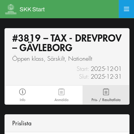
#3819 – TAX - DREVPROV
– GÄVLEBORG
Öppen klass, Särskilt, Nationellt
Start:
2025-12-01
Slut:
2025-12-31
Info
Anmälda
Pris- / Resultatlista
Prislista