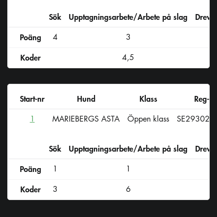
Sök
Upptagningsarbete/Arbete på slag
Drevs
Poäng
4
3
Koder
4,5
Start-nr
Hund
Klass
Reg-nr
1
MARIEBERGS ASTA
Öppen klass
SE29302/
Sök
Upptagningsarbete/Arbete på slag
Drevs
Poäng
1
1
Koder
3
6