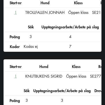
Start-nr
Hund
Klass
Re
1
TROLLFALLEN JONNAH
Öppen klass
SE216
Sök
Upptagningsarbete/Arbete på slag
D
Poäng
3
4
Koder
Kodas ej
7
Start-nr
Hund
Klass
Reg
1
KNUTBUKENS SIGRID
Öppen klass
SE2778
Sök
Upptagningsarbete/Arbete på slag
Drevs
Poäng
3
3