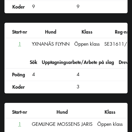
Koder
9
9
Start-nr
Hund
Klass
Reg-nr
1
YXNANÄS FLYNN
Öppen klass
SE31611/2
Sök
Upptagningsarbete/Arbete på slag
Drevs
Poäng
4
4
Koder
3
Start-nr
Hund
Klass
1
GEMLINGE MOSSENS JARIS
Öppen klass
S