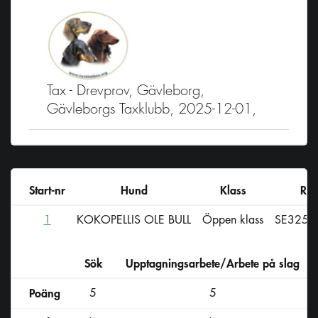
Tax - Drevprov, Gävleborg,
Gävleborgs Taxklubb, 2025-12-01,
Start-nr
Hund
Klass
Reg
1
KOKOPELLIS OLE BULL
Öppen klass
SE3251
Sök
Upptagningsarbete/Arbete på slag
D
Poäng
5
5