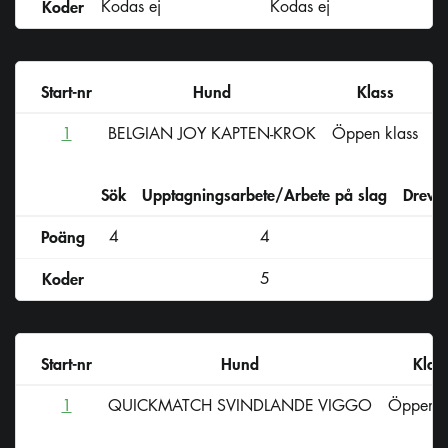
Koder
Kodas ej
Kodas ej
Start-nr
Hund
Klass
1
BELGIAN JOY KAPTEN-KROK
Öppen klass
S
Sök
Upptagningsarbete/Arbete på slag
Drevs
Poäng
4
4
Koder
5
Start-nr
Hund
Klas
1
QUICKMATCH SVINDLANDE VIGGO
Öppen k