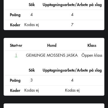
Sök
Upptagningsarbete/Arbete på slag
D
Poäng
4
4
Koder
Kodas ej
7
Start-nr
Hund
Klass
1
GEMLINGE MOSSENS JASKA
Öppen klass
Sök
Upptagningsarbete/Arbete på slag
D
Poäng
3
4
Koder
Kodas ej
Kodas ej