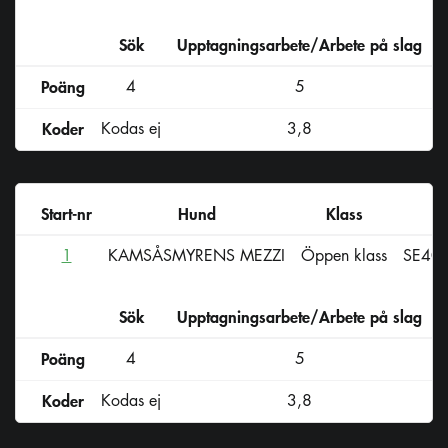
Sök
Upptagningsarbete/Arbete på slag
D
Poäng
4
5
Koder
Kodas ej
3,8
Start-nr
Hund
Klass
R
1
KAMSÅSMYRENS MEZZI
Öppen klass
SE40
Sök
Upptagningsarbete/Arbete på slag
D
Poäng
4
5
Koder
Kodas ej
3,8