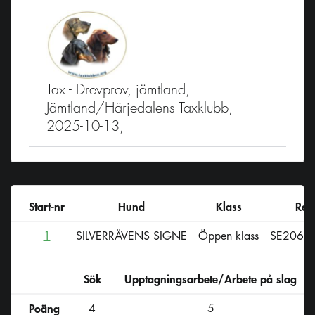
Tax - Drevprov, jämtland,
Jämtland/Härjedalens Taxklubb,
2025-10-13,
Start-nr
Hund
Klass
Reg
1
SILVERRÄVENS SIGNE
Öppen klass
SE2064
Sök
Upptagningsarbete/Arbete på slag
D
Poäng
4
5