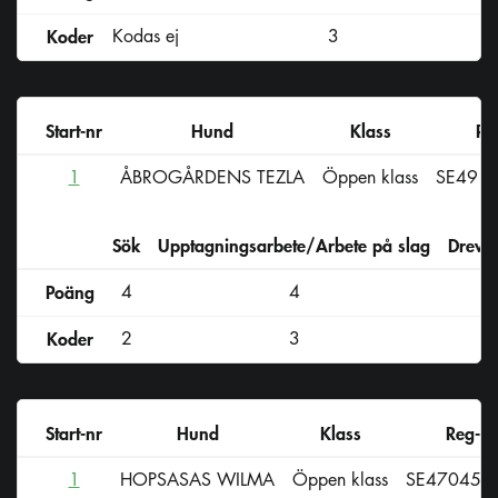
Koder
Kodas ej
3
Start-nr
Hund
Klass
Re
1
ÅBROGÅRDENS TEZLA
Öppen klass
SE491
Sök
Upptagningsarbete/Arbete på slag
Drevs
Poäng
4
4
Koder
2
3
Start-nr
Hund
Klass
Reg-nr
1
HOPSASAS WILMA
Öppen klass
SE47045/