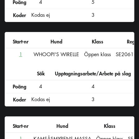
Poäng
4
5
Koder
Kodas ej
3
Start-nr
Hund
Klass
Reg-n
1
WHOOPI'S WIRELLE
Öppen klass
SE20616
Sök
Upptagningsarbete/Arbete på slag
D
Poäng
4
4
Koder
Kodas ej
3
Start-nr
Hund
Klass
1
KAMSÅSMYRENS MASSA
Öppen klass
SE4