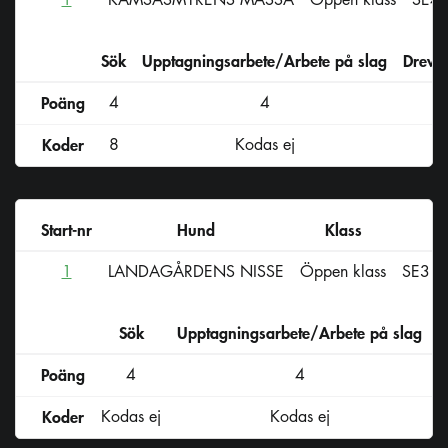
Sök
Upptagningsarbete/Arbete på slag
Drevs
Poäng
4
4
Koder
8
Kodas ej
Start-nr
Hund
Klass
R
1
LANDAGÅRDENS NISSE
Öppen klass
SE31
Sök
Upptagningsarbete/Arbete på slag
D
Poäng
4
4
Koder
Kodas ej
Kodas ej