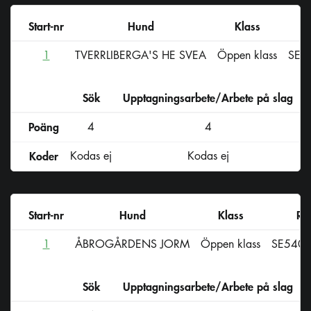
Start-nr
Hund
Klass
1
TVERRLIBERGA'S HE SVEA
Öppen klass
SE1
Sök
Upptagningsarbete/Arbete på slag
D
Poäng
4
4
Koder
Kodas ej
Kodas ej
Start-nr
Hund
Klass
Re
1
ÅBROGÅRDENS JORM
Öppen klass
SE540
Sök
Upptagningsarbete/Arbete på slag
D