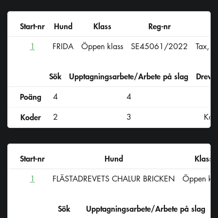
Start-nr
Hund
Klass
Reg-nr
1
FRIDA
Öppen klass
SE45061/2022
Tax, K
Sök
Upptagningsarbete/Arbete på slag
Drevs
Poäng
4
4
Koder
2
3
Kod
Start-nr
Hund
Klass
1
FLÄSTADREVETS CHALUR BRICKEN
Öppen kla
Sök
Upptagningsarbete/Arbete på slag
D