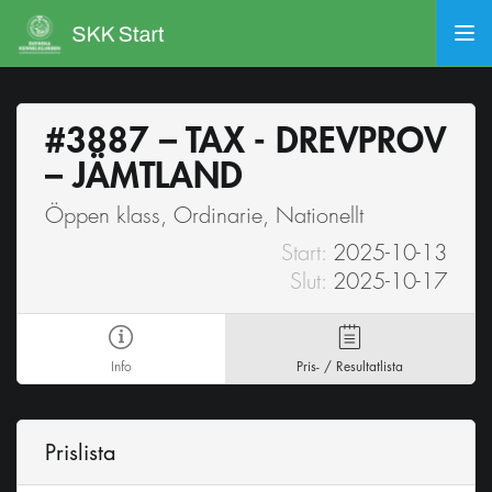
#3887 – TAX - DREVPROV
– JÄMTLAND
Öppen klass, Ordinarie, Nationellt
Start:
2025-10-13
Slut:
2025-10-17
Info
Pris- / Resultatlista
Prislista