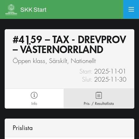
#4159 – TAX - DREVPROV
– VÄSTERNORRLAND
Öppen klass, Särskilt, Nationellt
Start:
2025-11-01
Slut:
2025-11-30
Info
Pris- / Resultatlista
Prislista