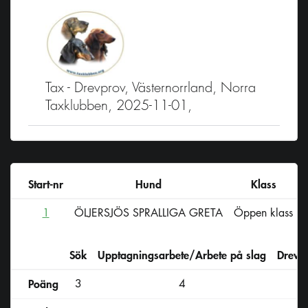
Tax - Drevprov, Västernorrland, Norra
Taxklubben, 2025-11-01,
Start-nr
Hund
Klass
1
ÖLJERSJÖS SPRALLIGA GRETA
Öppen klass
Sök
Upptagningsarbete/Arbete på slag
Drevs
Poäng
3
4