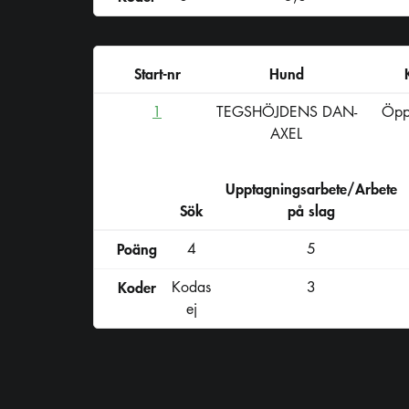
Start-nr
Hund
1
TEGSHÖJDENS DAN-
Öpp
AXEL
Upptagningsarbete/Arbete
Sök
på slag
Poäng
4
5
Koder
Kodas
3
ej