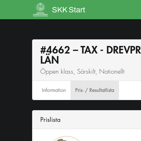
#4662 – TAX - DREV
LÄN
Öppen klass, Särskilt, Nationellt
Info
rmation
Pris- / Resultatlista
Prislista