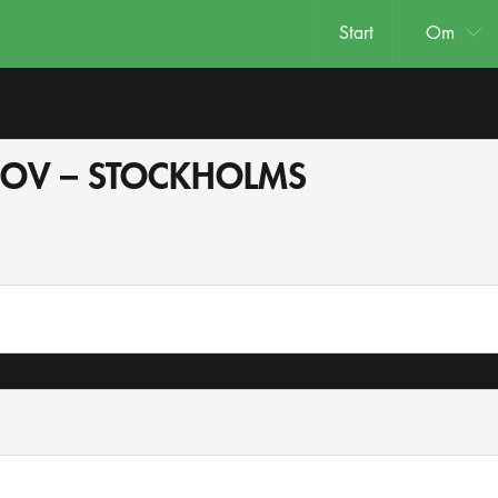
Start
Om
PROV – STOCKHOLMS