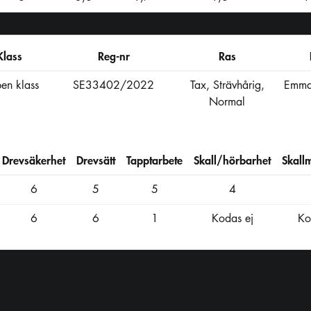
Klass
Reg-nr
Ras
en klass
SE33402/2022
Tax, Strävhårig,
Emma
Normal
Drevsäkerhet
Drevsätt
Tapptarbete
Skall/hörbarhet
Skall
6
5
5
4
6
6
1
Kodas ej
Ko