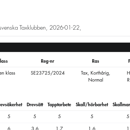
stsvenska Taxklubben, 2026-01-22,
lass
Reg-nr
Ras
n klass
SE23725/2024
Tax, Korthårig,
H
Normal
revsäkerhet
Drevsätt
Tapptarbete
Skall/hörbarhet
Skallmar
5
5
5
5
5
6
3,6
1,7
1,6
1