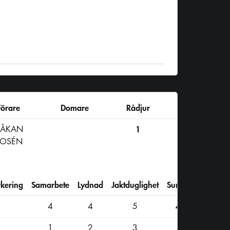
Förare
Domare
Rådjur
ÅKAN
1
ROSÉN
kering
Samarbete
Lydnad
Jaktduglighet
Summa
4
4
5
47
1
2
3