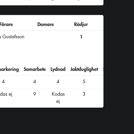
Förare
Domare
Rådjur
 Gustafsson
1
markering
Samarbete
Lydnad
Jaktduglighet
Summa
4
4
4
5
46
das ej
9
Kodas
3
ej