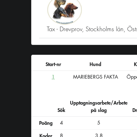
Tax - Drevprov, Stockholms län, Ö
Start-nr
Hund
K
1
MARIEBERGS FAKTA
Öppe
Upptagningsarbete/Arbete
Sök
på slag
D
Poäng
4
5
Koder
8
3,8