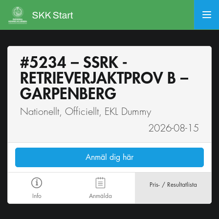
#5234 – SSRK -
RETRIEVERJAKTPROV B –
GARPENBERG
Nationellt, Officiellt, EKL Dummy
2026-08-15
Anmäl dig här
Pris- / Resultatlista
Info
Anmälda