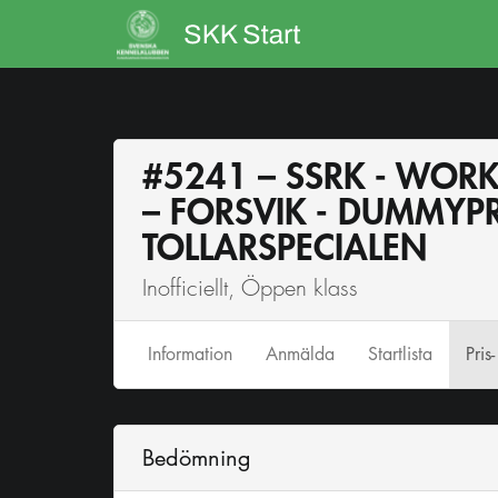
#5241 – SSRK - WORK
– FORSVIK - DUMMYP
TOLLARSPECIALEN
Inofficiellt, Öppen klass
Info
rmation
Anmälda
Startlista
Pris
Bedömning