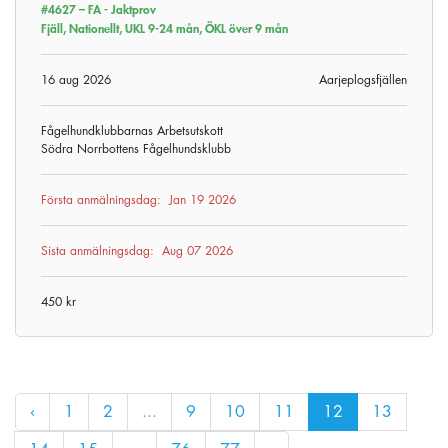
#4627 –
FA - Jaktprov
Fjäll, Nationellt, UKL 9-24 mån, ÖKL över 9 mån
16 aug 2026
Aarjeplogsfjällen
Fågelhundklubbarnas Arbetsutskott
Södra Norrbottens Fågelhundsklubb
Första anmälningsdag:
Jan 19 2026
Sista anmälningsdag:
Aug 07 2026
450 kr
‹
1
2
...
9
10
11
12
13