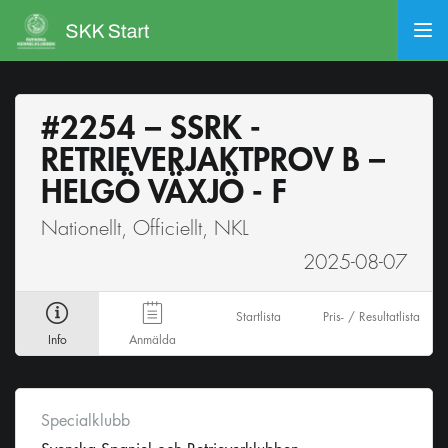
#2254 – SSRK -
RETRIEVERJAKTPROV B –
HELGÖ VÄXJÖ - F
Nationellt, Officiellt, NKL
2025-08-07
Startlista
Pris- / Resultatlista
Info
Anmälda
Specialklubb