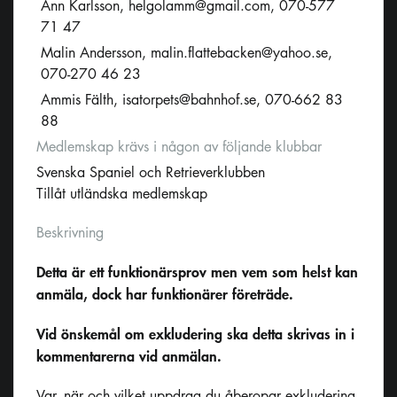
Ann Karlsson,
helgolamm@gmail.com
, 070-577
71 47
Malin Andersson,
malin.flattebacken@yahoo.se
,
070-270 46 23
Ammis Fälth,
isatorpets@bahnhof.se
, 070-662 83
88
Medlemskap krävs i någon av följande klubbar
Svenska Spaniel och Retrieverklubben
Tillåt utländska medlemskap
Beskrivning
Detta är ett funktionärsprov men vem som helst kan
anmäla, dock har funktionärer företräde.
Vid önskemål om exkludering ska detta skrivas in i
kommentarerna vid anmälan.
Var, när och vilket uppdrag du åberopar exkludering