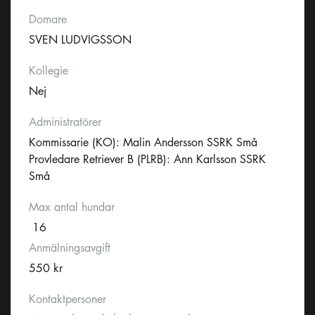
Domare
SVEN LUDVIGSSON
Kollegie
Nej
Administratörer
Kommissarie (KO): Malin Andersson SSRK Små
Provledare Retriever B (PLRB): Ann Karlsson SSRK
Små
Max antal hundar
16
Anmälningsavgift
550 kr
Kontaktpersoner