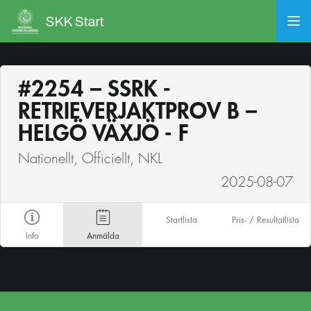
#2254 – SSRK -
RETRIEVERJAKTPROV B –
HELGÖ VÄXJÖ - F
Nationellt, Officiellt, NKL
2025-08-07
Startlista
Pris- / Resultatlista
Info
Anmälda